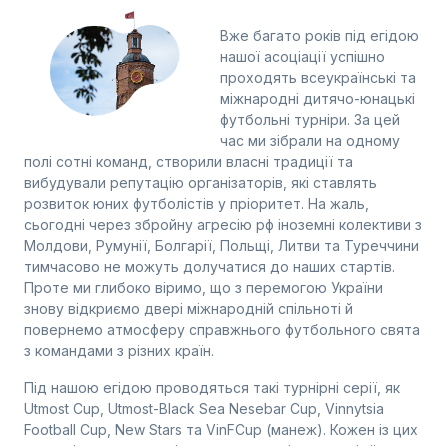
Вже багато років під егідою
нашої асоціації успішно
проходять всеукраїнські та
міжнародні дитячо-юнацькі
футбольні турніри. За цей
час ми зібрали на одному
полі сотні команд, створили власні традиції та
вибудували репутацію організаторів, які ставлять
розвиток юних футболістів у пріоритет. На жаль,
сьогодні через збройну агресію рф іноземні колективи з
Молдови, Румунії, Болгарії, Польщі, Литви та Туреччини
тимчасово не можуть долучатися до наших стартів.
Проте ми глибоко віримо, що з перемогою України
знову відкриємо двері міжнародній спільноті й
повернемо атмосферу справжнього футбольного свята
з командами з різних країн.
Під нашою егідою проводяться такі турнірні серії, як
Utmost Cup, Utmost-Black Sea Nesebar Cup, Vinnytsia
Football Cup, New Stars та VinFCup (манеж). Кожен із цих