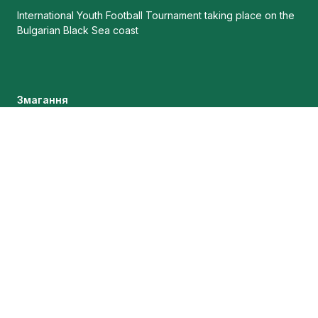
International Youth Football Tournament taking place on the
Bulgarian Black Sea coast
Змагання
Організатори
Результати
Взяти участь
Майбутні турніри
Архів турнірів
Умови
Майданчики
Проживання