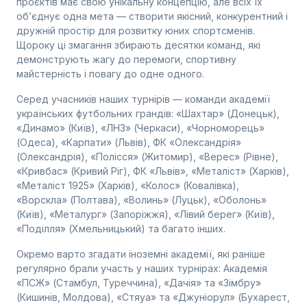
проєктів має свою унікальну концепцію, але всіх їх
об’єднує одна мета — створити якісний, конкурентний і
дружній простір для розвитку юних спортсменів.
Щороку ці змагання збирають десятки команд, які
демонструють жагу до перемоги, спортивну
майстерність і повагу до одне одного.
Серед учасників наших турнірів — команди академії
українських футбольних грандів: «Шахтар» (Донецьк),
«Динамо» (Київ), «ЛНЗ» (Черкаси), «Чорноморець»
(Одеса), «Карпати» (Львів), ФК «Олександрія»
(Олександрія), «Полісся» (Житомир), «Верес» (Рівне),
«Кривбас» (Кривий Ріг), ФК «Львів», «Металіст» (Харків),
«Металіст 1925» (Харків), «Колос» (Ковалівка),
«Ворскла» (Полтава), «Волинь» (Луцьк), «Оболонь»
(Київ), «Металург» (Запоріжжя), «Лівий берег» (Київ),
«Поділля» (Хмельницький) та багато інших.
Окремо варто згадати іноземні академії, які раніше
регулярно брали участь у наших турнірах: Академія
«ПСЖ» (Стамбул, Туреччина), «Дачія» та «Зімбру»
(Кишинів, Молдова), «Стяуа» та «Джуніорул» (Бухарест,