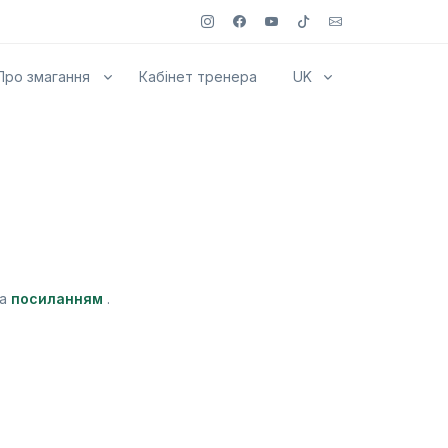
Про змагання
Кабінет тренера
UK
за
посиланням
.