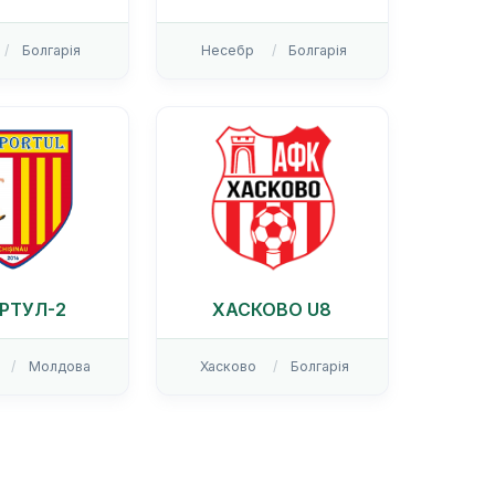
Болгарія
Несебр
Болгарія
РТУЛ-2
ХАСКОВО U8
Молдова
Хасково
Болгарія