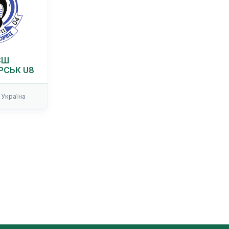
СШ
СЬК U8
Україна