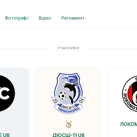
Фотографії
Відео
Регламент
УЧАСНИКИ

🥉
ЛОКОМ
E U8
ДЮСШ-11 U8