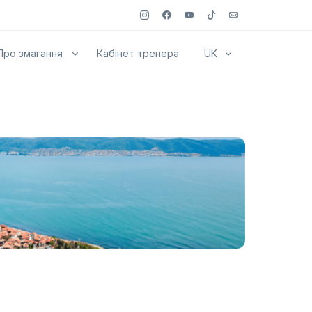
Про змагання
Кабінет тренера
UK