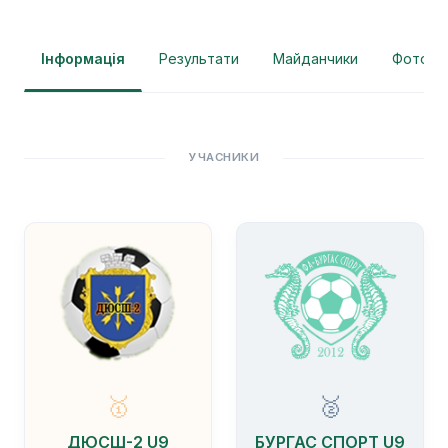
Інформація
Результати
Майданчики
Фотогра
УЧАСНИКИ
🥇
🥈
ДЮСШ-2 U9
БУРГАС СПОРТ U9