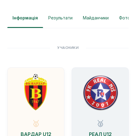
Інформація
Результати
Майданчики
Фотогра
УЧАСНИКИ
🥇
🥈
ВАРДАР U12
РЕАЛ U12