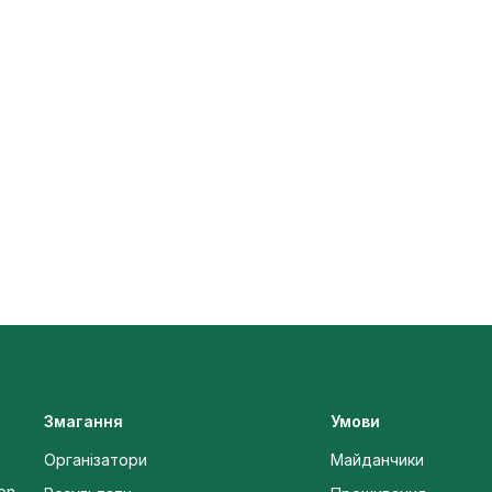
Змагання
Умови
Організатори
Майданчики
 on