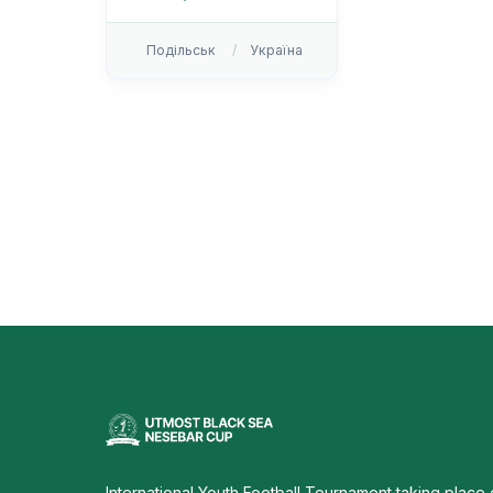
Подільськ
Україна
International Youth Football Tournament taking place