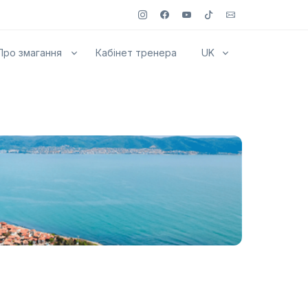
Про змагання
Кабінет тренера
UK