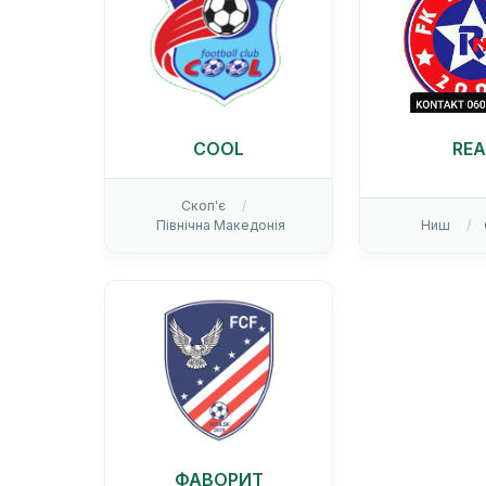
COOL
REA
Скоп'є
Північна Македонія
Ниш
ФАВОРИТ