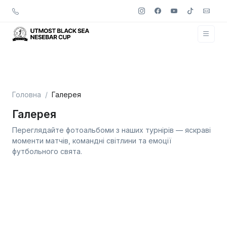
Головна
Галерея
Галерея
Переглядайте фотоальбоми з наших турнірів — яскраві
моменти матчів, командні світлини та емоції
футбольного свята.
UTMOST - BLACK SEA NESEBAR CUP.
DAY 2
UTMOST - BLACK SEA NESEBAR CUP.
UTMOST - BLACK SEA NESEBAR CUP.
DAY 5
UTMOST - BLACK SEA NESEBAR CUP.
DAY 4
UTMOST - BLACK SEA NESEBAR CUP.
DAY 2
UTMOST - BLACK SEA NESEBAR CUP.