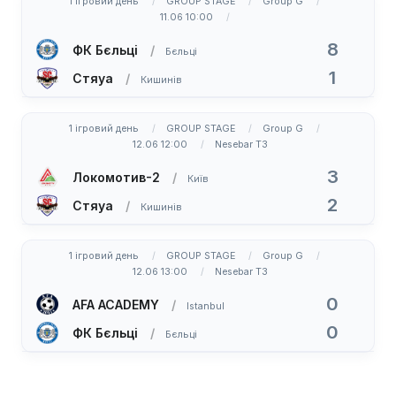
1 ігровий день
GROUP STAGE
Group G
11.06 10:00
8
ФК Бєльці
Бєльці
1
Стяуа
Кишинів
1 ігровий день
GROUP STAGE
Group G
12.06 12:00
Nesebar T3
3
Локомотив-2
Київ
2
Стяуа
Кишинів
1 ігровий день
GROUP STAGE
Group G
12.06 13:00
Nesebar T3
0
AFA ACADEMY
Istanbul
0
ФК Бєльці
Бєльці