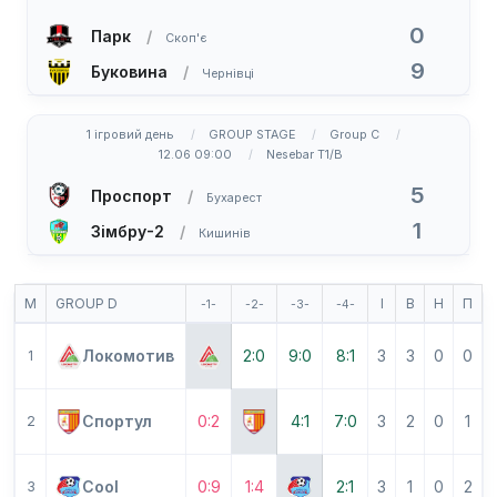
0
Парк
Скоп'є
9
Буковина
Чернівці
1 ігровий день
GROUP STAGE
Group C
12.06 09:00
Nesebar T1/B
5
Проспорт
Бухарест
1
Зімбру-2
Кишинів
М
GROUP D
І
В
Н
П
-1-
-2-
-3-
-4-
Локомотив
2:0
9:0
8:1
3
3
0
0
1
Спортул
0:2
4:1
7:0
3
2
0
1
2
Cool
0:9
1:4
2:1
3
1
0
2
3