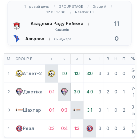
1 ігровий день
GROUP STAGE
Group A
12.06 17:00
Nesebar T3
11
Академія Раду Ребежа
Кишинів
0
Альраво
Синджера
М
GROUP B
І
В
Н
П
РМ
-1-
-2-
-3-
-4-
5-
Атлет-2
1:0
1:0
3:0
3
3
0
0
1
0
7-
Джетіка
0:1
3:0
4:0
3
2
0
1
2
1
3-
Шахтар
0:1
0:3
3:1
3
1
0
2
3
5
1-
Реал
0:3
0:4
1:3
3
0
0
3
4
10