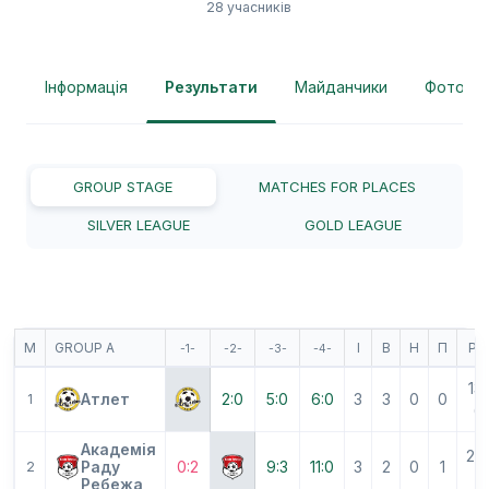
28 учасників
Інформація
Результати
Майданчики
Фотогра
GROUP STAGE
MATCHES FOR PLACES
SILVER LEAGUE
GOLD LEAGUE
М
GROUP A
І
В
Н
П
РМ
-1-
-2-
-3-
-4-
13-
Атлет
2:0
5:0
6:0
3
3
0
0
1
0
Академія
20
Раду
0:2
9:3
11:0
3
2
0
1
2
5
Ребежа