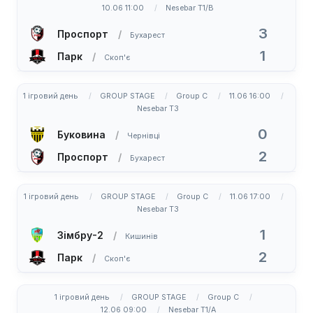
10.06 11:00
Nesebar T1/B
3
Проспорт
Бухарест
1
Парк
Скоп'є
1 ігровий день
GROUP STAGE
Group C
11.06 16:00
Nesebar T3
0
Буковина
Чернівці
2
Проспорт
Бухарест
1 ігровий день
GROUP STAGE
Group C
11.06 17:00
Nesebar T3
1
Зімбру-2
Кишинів
2
Парк
Скоп'є
1 ігровий день
GROUP STAGE
Group C
12.06 09:00
Nesebar T1/A