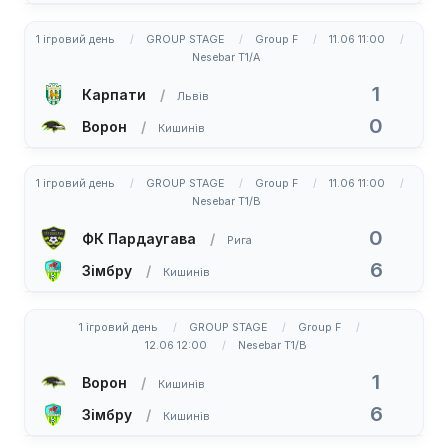
1 ігровий день
GROUP STAGE
Group F
11.06 11:00
Nesebar T1/A
1
Карпати
Львів
0
Ворон
Кишинів
1 ігровий день
GROUP STAGE
Group F
11.06 11:00
Nesebar T1/B
0
ФК Пардаугава
Рига
6
Зімбру
Кишинів
1 ігровий день
GROUP STAGE
Group F
12.06 12:00
Nesebar T1/B
1
Ворон
Кишинів
6
Зімбру
Кишинів