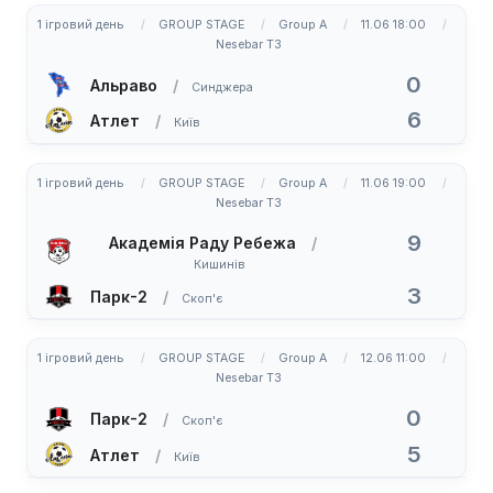
1 ігровий день
GROUP STAGE
Group A
11.06 18:00
Nesebar T3
0
Альраво
Синджера
6
Атлет
Київ
1 ігровий день
GROUP STAGE
Group A
11.06 19:00
Nesebar T3
9
Академія Раду Ребежа
Кишинів
3
Парк-2
Скоп'є
1 ігровий день
GROUP STAGE
Group A
12.06 11:00
Nesebar T3
0
Парк-2
Скоп'є
5
Атлет
Київ