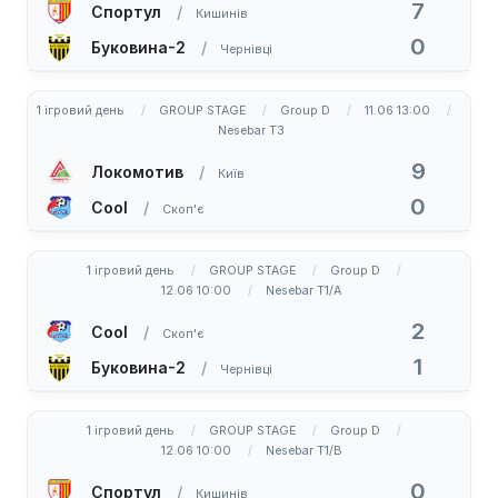
7
Спортул
Кишинів
0
Буковина-2
Чернівці
1 ігровий день
GROUP STAGE
Group D
11.06 13:00
Nesebar T3
9
Локомотив
Київ
0
Cool
Скоп'є
1 ігровий день
GROUP STAGE
Group D
12.06 10:00
Nesebar T1/A
2
Cool
Скоп'є
1
Буковина-2
Чернівці
1 ігровий день
GROUP STAGE
Group D
12.06 10:00
Nesebar T1/B
0
Спортул
Кишинів