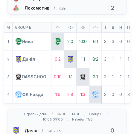
2
Локомотив
Київ
М
GROUP E
І
В
Н
П
-1-
-2-
-3-
-4-
Нива
2:0
10:0
6:1
3
3
0
0
1
Дачія
0:2
1:1
8:2
3
1
1
1
2
DASSCHOOL
0:10
1:1
3:1
3
1
1
1
3
ФК Равда
1:6
2:8
1:3
3
0
0
3
4
1 ігровий день
GROUP STAGE
Group E
10.06 09:00
Nesebar T1/B
0
Дачія
Кишинів