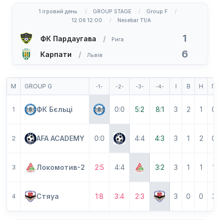
1 ігровий день
GROUP STAGE
Group F
12.06 12:00
Nesebar T1/A
1
ФК Пардаугава
Рига
6
Карпати
Львів
М
GROUP G
І
В
Н
П
-1-
-2-
-3-
-4-
ФК Бєльці
0:0
5:2
8:1
3
2
1
0
1
AFA ACADEMY
0:0
4:4
4:3
3
1
2
0
2
Локомотив-2
2:5
4:4
3:2
3
1
1
1
3
Стяуа
1:8
3:4
2:3
3
0
0
3
4