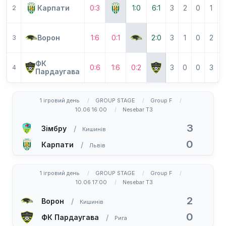
Карпати
0:3
1:0
6:1
3
2
0
1
2
Ворон
1:6
0:1
2:0
3
1
0
2
3
ФК
0:6
1:6
0:2
3
0
0
3
4
Пардаугава
1 ігровий день
GROUP STAGE
Group F
10.06 16:00
Nesebar T3
3
Зімбру
Кишинів
0
Карпати
Львів
1 ігровий день
GROUP STAGE
Group F
10.06 17:00
Nesebar T3
2
Ворон
Кишинів
0
ФК Пардаугава
Рига