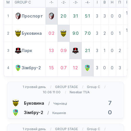
М
GROUP C
І
В
Н
П
Р
-1-
-2-
-3-
-4-
10
Проспорт
2:0
3:1
5:1
3
3
0
0
1
2
16
Буковина
0:2
9:0
7:0
3
2
0
1
2
2
3-
Парк
1:3
0:9
2:1
3
1
0
2
3
13
2-
Зімбру-2
1:5
0:7
1:2
3
0
0
3
4
14
1 ігровий день
GROUP STAGE
Group C
10.06 11:00
Nesebar T1/A
7
Буковина
Чернівці
0
Зімбру-2
Кишинів
1 ігровий день
GROUP STAGE
Group C