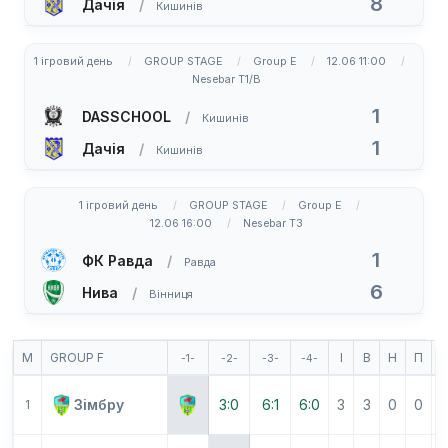
8
Дачія
Кишинів
1 ігровий день
GROUP STAGE
Group E
12.06 11:00
Nesebar T1/B
1
DASSCHOOL
Кишинів
1
Дачія
Кишинів
1 ігровий день
GROUP STAGE
Group E
12.06 16:00
Nesebar T3
1
ФК Равда
Равда
6
Нива
Вінниця
М
GROUP F
І
В
Н
П
-1-
-2-
-3-
-4-
1
Зімбру
3:0
6:1
6:0
3
3
0
0
1