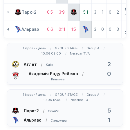
8-
Парк-2
0:5
3:9
5:1
3
1
0
2
3
15
1-
Альраво
0:6
0:11
1:5
3
0
0
3
4
22
1 ігровий день
GROUP STAGE
Group A
10.06 09:00
Nesebar T1/A
2
Атлет
Київ
0
Академія Раду Ребежа
Кишинів
1 ігровий день
GROUP STAGE
Group A
10.06 12:00
Nesebar T3
5
Парк-2
Скоп'є
1
Альраво
Синджера