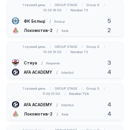
1 ігровий день
GROUP STAGE
Group G
10.06 18:00
Nesebar T3
5
ФК Бєльці
Бєльці
2
Локомотив-2
Київ
1 ігровий день
GROUP STAGE
Group G
10.06 19:00
Nesebar T3
3
Стяуа
Кишинів
4
AFA ACADEMY
Istanbul
1 ігровий день
GROUP STAGE
Group G
11.06 10:00
Nesebar T1/A
4
AFA ACADEMY
Istanbul
4
Локомотив-2
Київ