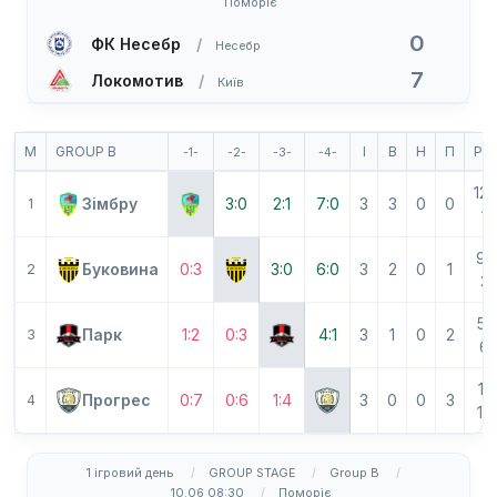
Поморіє
0
ФК Несебр
Несебр
7
Локомотив
Київ
М
GROUP B
І
В
Н
П
РМ
-1-
-2-
-3-
-4-
12-
Зімбру
3:0
2:1
7:0
3
3
0
0
1
1
9-
Буковина
0:3
3:0
6:0
3
2
0
1
2
3
5-
Парк
1:2
0:3
4:1
3
1
0
2
3
6
1-
Прогрес
0:7
0:6
1:4
3
0
0
3
4
17
1 ігровий день
GROUP STAGE
Group B
10.06 08:30
Поморіє