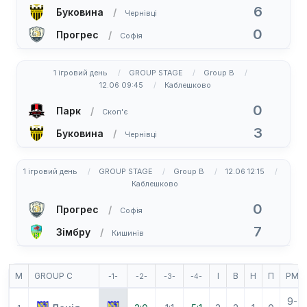
6
Буковина
Чернівці
0
Прогрес
Софія
1 ігровий день
GROUP STAGE
Group B
12.06 09:45
Каблешково
0
Парк
Скоп'є
3
Буковина
Чернівці
1 ігровий день
GROUP STAGE
Group B
12.06 12:15
Каблешково
0
Прогрес
Софія
7
Зімбру
Кишинів
М
GROUP C
І
В
Н
П
РМ
-1-
-2-
-3-
-4-
9-