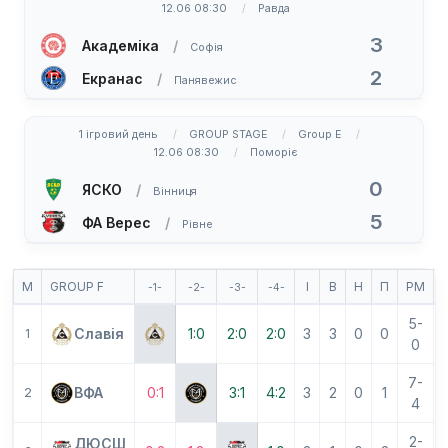
12.06 08:30
Равда
3
Академіка
Софія
2
Екранас
Панявежис
1 ігровий день
GROUP STAGE
Group E
12.06 08:30
Поморіє
0
ЯСКО
Вінниця
5
ФА Верес
Рівне
М
GROUP F
І
В
Н
П
РМ
-1-
-2-
-3-
-4-
5-
Славія
1:0
2:0
2:0
3
3
0
0
1
0
7-
ВФА
0:1
3:1
4:2
3
2
0
1
2
4
2-
ДЮСШ