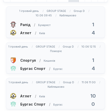
1 ігровий день
GROUP STAGE
Group D
10.06 09:45
Каблешково
1
Рапід
Бухарест
4
Атлет
Київ
1 ігровий день
GROUP STAGE
Group D
10.06 12:15
Поморіє
1
Спортул
Кишинів
4
Бургас Спорт
Бургас
1 ігровий день
GROUP STAGE
Group D
11.06 11:00
Каблешково
10
Атлет
Київ
0
Бургас Спорт
Бургас