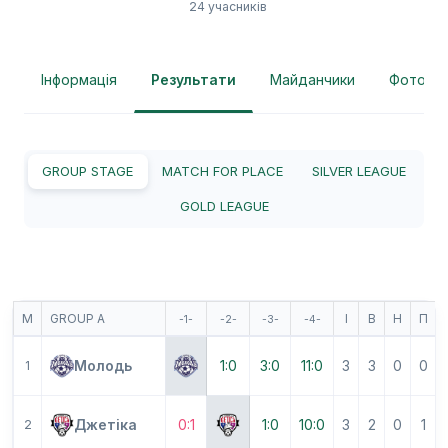
24 учасників
Інформація
Результати
Майданчики
Фотогра
GROUP STAGE
MATCH FOR PLACE
SILVER LEAGUE
GOLD LEAGUE
М
GROUP A
І
В
Н
П
-1-
-2-
-3-
-4-
Молодь
1:0
3:0
11:0
3
3
0
0
1
Джетіка
0:1
1:0
10:0
3
2
0
1
2