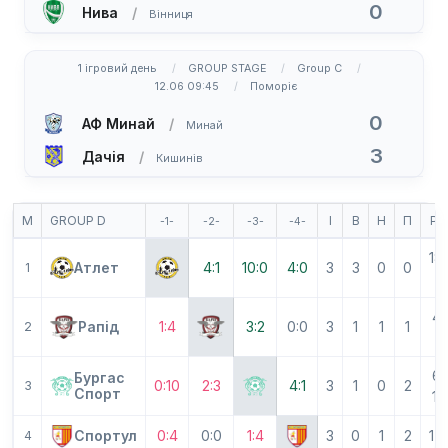
0
Нива
Вінниця
1 ігровий день
GROUP STAGE
Group C
12.06 09:45
Поморіє
0
АФ Минай
Минай
3
Дачія
Кишинів
М
GROUP D
І
В
Н
П
Р
-1-
-2-
-3-
-4-
18
Атлет
4:1
10:0
4:0
3
3
0
0
1
1
4-
Рапід
1:4
3:2
0:0
3
1
1
1
2
6
6-
Бургас
0:10
2:3
4:1
3
1
0
2
3
Спорт
14
Спортул
0:4
0:0
1:4
3
0
1
2
1-
4