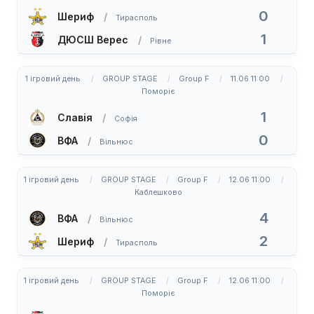
0
Шериф
Тирасполь
1
ДЮСШ Верес
Рівне
1 ігровий день
GROUP STAGE
Group F
11.06 11:00
Поморіє
1
Славія
Софія
0
ВФА
Вільнюс
1 ігровий день
GROUP STAGE
Group F
12.06 11:00
Каблешково
4
ВФА
Вільнюс
2
Шериф
Тирасполь
1 ігровий день
GROUP STAGE
Group F
12.06 11:00
Поморіє