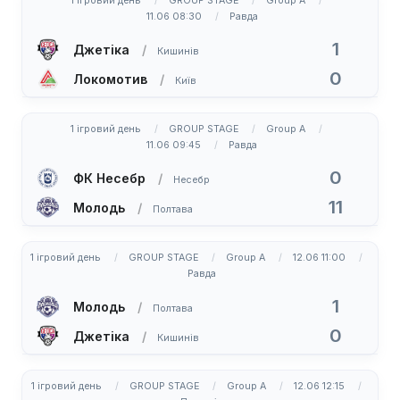
1 ігровий день
GROUP STAGE
Group A
11.06 08:30
Равда
1
Джетіка
Кишинів
0
Локомотив
Київ
1 ігровий день
GROUP STAGE
Group A
11.06 09:45
Равда
0
ФК Несебр
Несебр
11
Молодь
Полтава
1 ігровий день
GROUP STAGE
Group A
12.06 11:00
Равда
1
Молодь
Полтава
0
Джетіка
Кишинів
1 ігровий день
GROUP STAGE
Group A
12.06 12:15