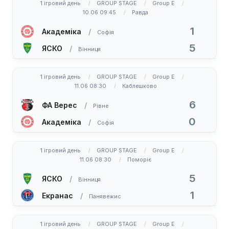
1 ігровий день
GROUP STAGE
Group E
10.06 09:45
Равда
1
Академіка
Софія
5
ЯСКО
Вінниця
1 ігровий день
GROUP STAGE
Group E
11.06 08:30
Каблешково
6
ФА Верес
Рівне
0
Академіка
Софія
1 ігровий день
GROUP STAGE
Group E
11.06 08:30
Поморіє
5
ЯСКО
Вінниця
1
Екранас
Панявежис
1 ігровий день
GROUP STAGE
Group E