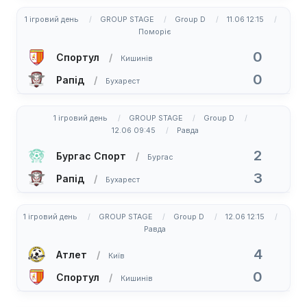
1 ігровий день
GROUP STAGE
Group D
11.06 12:15
Поморіє
0
Спортул
Кишинів
0
Рапід
Бухарест
1 ігровий день
GROUP STAGE
Group D
12.06 09:45
Равда
2
Бургас Спорт
Бургас
3
Рапід
Бухарест
1 ігровий день
GROUP STAGE
Group D
12.06 12:15
Равда
4
Атлет
Київ
0
Спортул
Кишинів