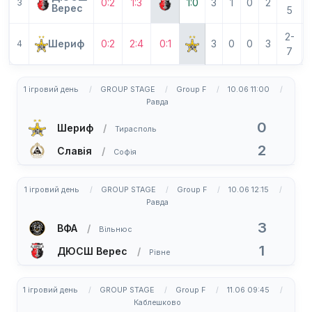
0:2
1:3
1:0
3
1
0
2
3
Верес
5
2-
Шериф
0:2
2:4
0:1
3
0
0
3
4
7
1 ігровий день
GROUP STAGE
Group F
10.06 11:00
Равда
0
Шериф
Тирасполь
2
Славія
Софія
1 ігровий день
GROUP STAGE
Group F
10.06 12:15
Равда
3
ВФА
Вільнюс
1
ДЮСШ Верес
Рівне
1 ігровий день
GROUP STAGE
Group F
11.06 09:45
Каблешково