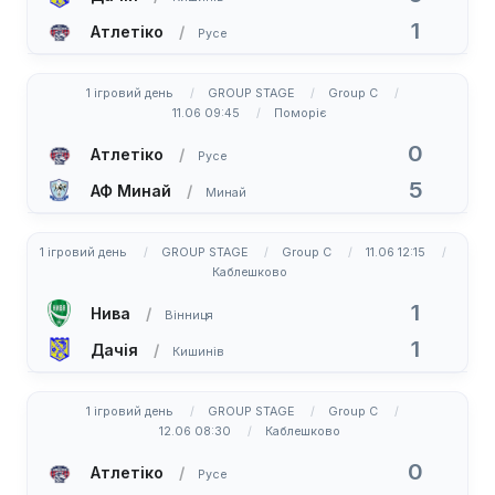
1
Атлетіко
Русе
1 ігровий день
GROUP STAGE
Group C
11.06 09:45
Поморіє
0
Атлетіко
Русе
5
АФ Минай
Минай
1 ігровий день
GROUP STAGE
Group C
11.06 12:15
Каблешково
1
Нива
Вінниця
1
Дачія
Кишинів
1 ігровий день
GROUP STAGE
Group C
12.06 08:30
Каблешково
0
Атлетіко
Русе