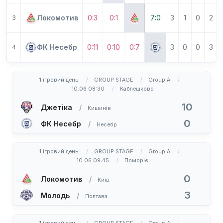
Локомотив
0:3
0:1
7:0
3
1
0
2
3
ФК Несебр
0:11
0:10
0:7
3
0
0
3
4
1 ігровий день
GROUP STAGE
Group A
10.06 08:30
Каблешково
10
Джетіка
Кишинів
0
ФК Несебр
Несебр
1 ігровий день
GROUP STAGE
Group A
10.06 09:45
Поморіє
0
Локомотив
Київ
3
Молодь
Полтава