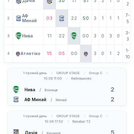
Дачія
3:0
1:1
5:1
3
2
1
0
1
2
7-
АФ
0:3
2:2
5:0
3
1
1
1
2
Минай
5
3-
Нива
1:1
2:2
0:0
3
0
3
0
3
3
1-
Атлетіко
1:5
0:5
0:0
3
0
1
2
4
10
1 ігровий день
GROUP STAGE
Group C
10.06 11:00
Каблешково
2
Нива
Вінниця
2
АФ Минай
Минай
1 ігровий день
GROUP STAGE
Group C
10.06 17:50
Nesebar T2
5
Дачія
Кишинів