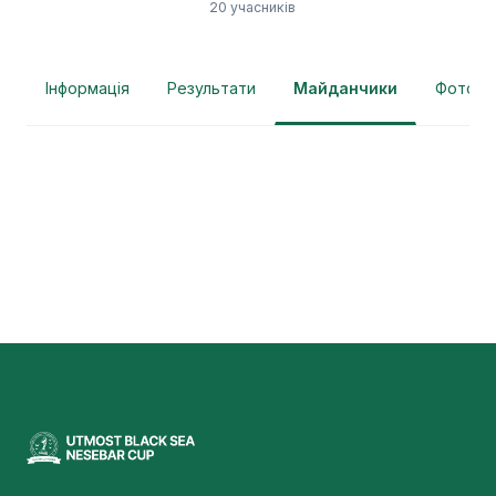
20 учасників
Інформація
Результати
Майданчики
Фотогра